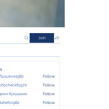
Join
s
ftusubve1982
Follow
ubve1982
hocheckfi1970
Follow
eckfi1970
дион Кукушкин
Follow
tahefo1982
Follow
fo1982