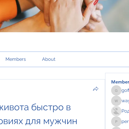
Members
About
Member
gof
gofftus
way
живота быстро в 
wayhoch
Ро
овиях для мужчин
per
pertahe