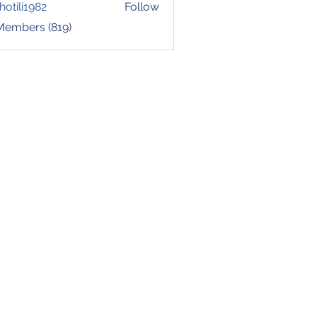
hotili1982
Follow
i1982
 Members (819)