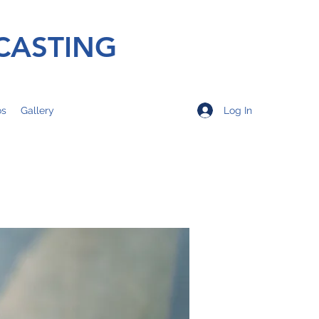
CASTING
Log In
os
Gallery