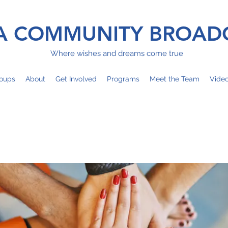
 COMMUNITY BROAD
Where wishes and dreams come true
oups
About
Get Involved
Programs
Meet the Team
Vide