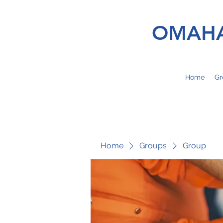
OMAHA
Home
Gr
Home
Groups
Group