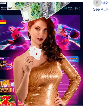
rap
raphotil
See All