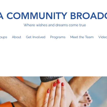
 COMMUNITY BROAD
Where wishes and dreams come true
oups
About
Get Involved
Programs
Meet the Team
Vide