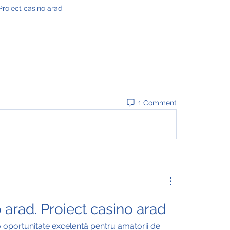
Proiect casino arad
1 Comment
 arad. Proiect casino arad
 oportunitate excelentă pentru amatorii de 