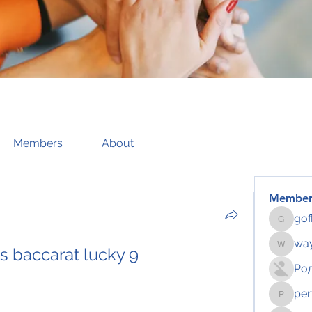
Members
About
Member
gof
gofftus
way
is baccarat lucky 9
wayhoch
Ро
per
pertahe