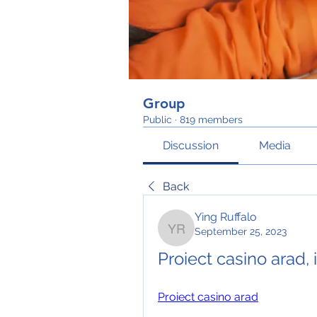
Group
Public
·
819 members
Discussion
Media
Back
Ying Ruffalo
September 25, 2023
Ying Ruffalo
Proiect casino arad, 
Proiect casino arad